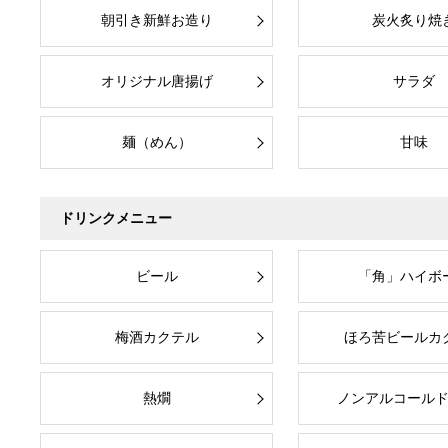
朝引き新鮮お造り
炭火炙り焼
オリジナル唐揚げ
サラダ
麺（めん）
甘味
ドリンクメニュー
ビール
「角」ハイボ
梅酒カクテル
ほろ苦ビールカ
熱燗
ノンアルコール