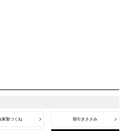
山芋の竜田
自家製つくね
朝引きささみ