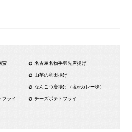
南蛮
名古屋名物手羽先唐揚げ
山芋の竜田揚げ
なんこつ唐揚げ（塩orカレー味）
トフライ
チーズポテトフライ