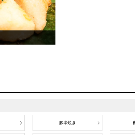
自家製タルタルチキン南蛮
豚串焼き